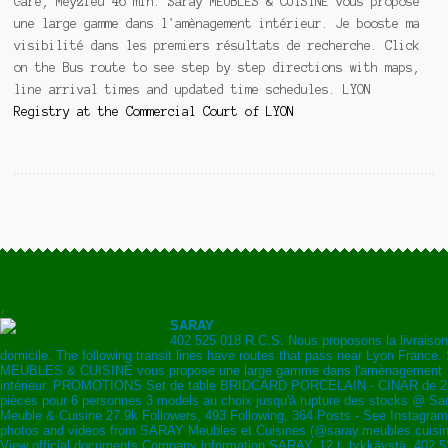
Gare, Meyzieu 46 min. Saray MEUBLES & CUISINE vous propose
une large gamme dans l'amènagement intérieur. Je booste ma
visibilité dans les premiers résultats de recherche. Click
on the Bus route to see step by step directions with maps,
line arrival times and updated time schedules. LYON
Registry at the Commercial Court of LYON
,
SARAY
402 525 018 R.C.S. Nous proposons la livraison
domicile. The following transit lines have routes that pass near Lyon France.
MEUBLES & CUISINE vous propose une large gamme dans l'amènagement
intérieur. PROMOTIONS Set de table BRIDCARD PORCELAIN - CINAR de 2
pièces pour 6 personnes 3 models au choix jusqu'à rupture des stocks @ Sa
Meuble & Cuisine 27.9k Followers, 493 Following, 364 Posts - See Instagram
photos and videos from SARAY Meubles et Cuisines (@saray.meubles.cuisi
View official documents Company information SARAY. 12 t. tykkäystä. 402 5