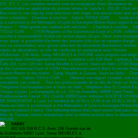
018 R.C.S. Les comptes annuels sont accompagnés d'une déclaration de
confidentialité en application du premier alinéa de l'article L. 232-25. Click on 
Bus route to see step by step directions with maps, line arrival times and up
time schedules. - Chambre à coucher, - Salons TISSU/ CUIR, - … Vaulx-en-V
is a commune in the Metropolis of Lyon in Auvergne-Rhône-Alpes region in e
France. * - Main goods are marked with red color . - Chambre à coucher, - Sa
TISSU/ CUIR, - … LYON Registry at the Commercial Court of LYON. SARAY
société à responsabilité limitée est active depuis 24 ans. Dans notre boutique
vous aurez la possibilité d'acheter des assises (clic-clac et canapés d'angle,
cuir ou convertibles) ainsi qu'une sélection de décoration (luminaires, textiles 
objets de décoration). un site de creditsafe en partenariat avec Histoire
d'Adresses. 12K likes. Saray MEUBLES & CUISINE vous propose une large
gamme dans l'amènagement intérieur. Lesbilans.com 12K likes. свиђања. F
Café 203, Lyon 118 min. Saray Meuble & Cuisine, Vaulx-en-Velin. LYON Regi
at the Commercial Court of LYON New advanced search Back to results New
Search Return to the matter . Saray Meuble & Cuisine, Vaulx-en-Velin. - Cha
à coucher, - Salons TISSU/ CUIR, - … Obtenez son rapport complet, son sco
solvabilité, ses statuts... Tous les professionnels de la ville de Vaulx en Velin
Téléphone Cashmatelas.com à Vaulx en Velin, Téléphone Dos Et Confort Exp
Tempur à Lyon, La Compagnie du Lit, 216 rte Grenoble, 69800 Saint Priest,
Etablissements Favrot, 24 r Charité, 69002 Lyon, Adresse SOCIETE LYON
DE RANGEMENT à Lyon, Le Vendredi de 10:00 à 13:00 et de 15:00 à 19:00.
Vaulx-en-Velin is a commune in the Metropolis of Lyon in Auvergne-Rhône-Al
region in eastern France. The following transit lines have routes that pass ne
Mas du Taureau. Autres entreprises avec la même activité dans le départeme
RHONE,
SARAY
402 525 018 R.C.S. Avec 106 Grande rue de
la Guillotière 69007 Lyon. Saray MEUBLES &
CUISINE vous propose une large gamme dans