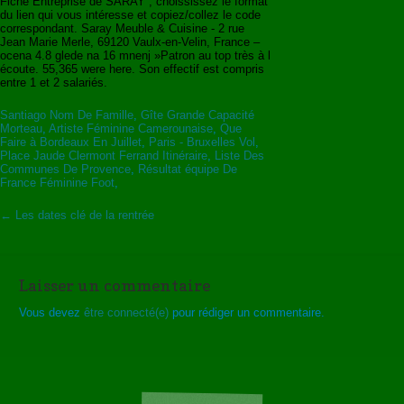
Fiche Entreprise de SARAY , choississez le format
du lien qui vous intéresse et copiez/collez le code
correspondant. Saray Meuble & Cuisine - 2 rue
Jean Marie Merle, 69120 Vaulx-en-Velin, France –
ocena 4.8 glede na 16 mnenj »Patron au top très à l
écoute. 55,365 were here. Son effectif est compris
entre 1 et 2 salariés.
Santiago Nom De Famille
,
Gîte Grande Capacité
Morteau
,
Artiste Féminine Camerounaise
,
Que
Faire à Bordeaux En Juillet
,
Paris - Bruxelles Vol
,
Place Jaude Clermont Ferrand Itinéraire
,
Liste Des
Communes De Provence
,
Résultat équipe De
France Féminine Foot
,
Navigation de l'article
←
Les dates clé de la rentrée
Laisser un commentaire
Vous devez
être connecté(e)
pour rédiger un commentaire.