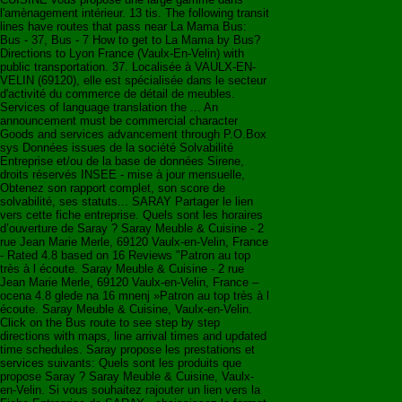
l'amènagement intérieur. 13 tis. The following transit
lines have routes that pass near La Mama Bus:
Bus - 37, Bus - 7 How to get to La Mama by Bus?
Directions to Lyon France (Vaulx-En-Velin) with
public transportation. 37. Localisée à VAULX-EN-
VELIN (69120), elle est spécialisée dans le secteur
d'activité du commerce de détail de meubles.
Services of language translation the ... An
announcement must be commercial character
Goods and services advancement through P.O.Box
sys Données issues de la société Solvabilité
Entreprise et/ou de la base de données Sirene,
droits réservés INSEE - mise à jour mensuelle,
Obtenez son rapport complet, son score de
solvabilité, ses statuts... SARAY Partager le lien
vers cette fiche entreprise. Quels sont les horaires
d’ouverture de Saray ? Saray Meuble & Cuisine - 2
rue Jean Marie Merle, 69120 Vaulx-en-Velin, France
- Rated 4.8 based on 16 Reviews "Patron au top
très à l écoute. Saray Meuble & Cuisine - 2 rue
Jean Marie Merle, 69120 Vaulx-en-Velin, France –
ocena 4.8 glede na 16 mnenj »Patron au top très à l
écoute. Saray Meuble & Cuisine, Vaulx-en-Velin.
Click on the Bus route to see step by step
directions with maps, line arrival times and updated
time schedules. Saray propose les prestations et
services suivants: Quels sont les produits que
propose Saray ? Saray Meuble & Cuisine, Vaulx-
en-Velin. Si vous souhaitez rajouter un lien vers la