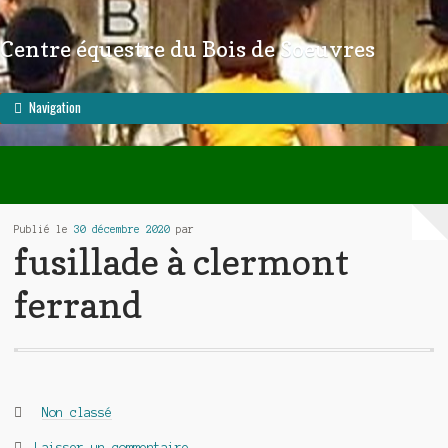
Centre équestre du Bois de Soeuvres
Aller à la navigation
Aller au contenu
Navigation
Publié le
30 décembre 2020
par
fusillade à clermont
ferrand
Catégories :
Non classé
Laisser un commentaire