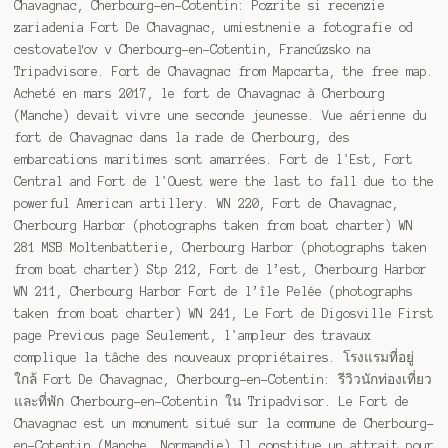
Chavagnac, Cherbourg-en-Cotentin: Pozrite si recenzie
zariadenia Fort De Chavagnac, umiestnenie a fotografie od
cestovateľov v Cherbourg-en-Cotentin, Francúzsko na
Tripadvisore. Fort de Chavagnac from Mapcarta, the free map.
Acheté en mars 2017, le fort de Chavagnac à Cherbourg
(Manche) devait vivre une seconde jeunesse. Vue aérienne du
fort de Chavagnac dans la rade de Cherbourg, des
embarcations maritimes sont amarrées. Fort de l'Est, Fort
Central and Fort de l'Ouest were the last to fall due to the
powerful American artillery. WN 220, Fort de Chavagnac,
Cherbourg Harbor (photographs taken from boat charter) WN
281 MSB Moltenbatterie, Cherbourg Harbor (photographs taken
from boat charter) Stp 212, Fort de l’est, Cherbourg Harbor
WN 211, Cherbourg Harbor Fort de l’île Pelée (photographs
taken from boat charter) WN 241, Le Fort de Digosville First
page Previous page Seulement, l'ampleur des travaux
complique la tâche des nouveaux propriétaires. โรงแรมที่อยู่
ใกล้ Fort De Chavagnac, Cherbourg-en-Cotentin: รีวิวนักท่องเที่ยว
และที่พัก Cherbourg-en-Cotentin ใน Tripadvisor. Le Fort de
Chavagnac est un monument situé sur la commune de Cherbourg-
en-Cotentin (Manche, Normandie).Il constitue un attrait pour