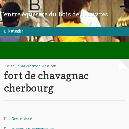
Centre équestre du Bois de Soeuvres
Aller à la navigation
Aller au contenu
Navigation
Publié le
30 décembre 2020
par
fort de chavagnac
cherbourg
Catégories :
Non classé
Laisser un commentaire