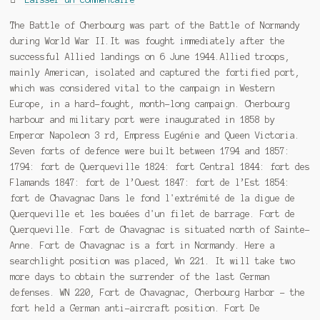
The Battle of Cherbourg was part of the Battle of Normandy
during World War II.It was fought immediately after the
successful Allied landings on 6 June 1944.Allied troops,
mainly American, isolated and captured the fortified port,
which was considered vital to the campaign in Western
Europe, in a hard-fought, month-long campaign. Cherbourg
harbour and military port were inaugurated in 1858 by
Emperor Napoleon 3 rd, Empress Eugénie and Queen Victoria.
Seven forts of defence were built between 1794 and 1857:
1794: fort de Querqueville 1824: fort Central 1844: fort des
Flamands 1847: fort de l’Ouest 1847: fort de l’Est 1854:
fort de Chavagnac Dans le fond l'extrémité de la digue de
Querqueville et les bouées d'un filet de barrage. Fort de
Querqueville. Fort de Chavagnac is situated north of Sainte-
Anne. Fort de Chavagnac is a fort in Normandy. Here a
searchlight position was placed, Wn 221. It will take two
more days to obtain the surrender of the last German
defenses. WN 220, Fort de Chavagnac, Cherbourg Harbor – the
fort held a German anti-aircraft position. Fort De