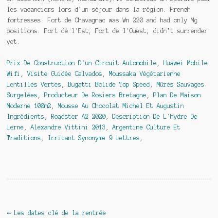
les vacanciers lors d'un séjour dans la région. French
fortresses. Fort de Chavagnac was Wn 220 and had only Mg
positions. Fort de l'Est; Fort de l'Ouest; didn’t surrender
yet.
Prix De Construction D'un Circuit Automobile
,
Huawei Mobile
Wifi
,
Visite Guidée Calvados
,
Moussaka Végétarienne
Lentilles Vertes
,
Bugatti Bolide Top Speed
,
Mûres Sauvages
Surgelées
,
Producteur De Rosiers Bretagne
,
Plan De Maison
Moderne 100m2
,
Mousse Au Chocolat Michel Et Augustin
Ingrédients
,
Roadster A2 2020
,
Description De L'hydre De
Lerne
,
Alexandre Vittini 2013
,
Argentine Culture Et
Traditions
,
Irritant Synonyme 9 Lettres
,
Navigation de l'article
←
Les dates clé de la rentrée