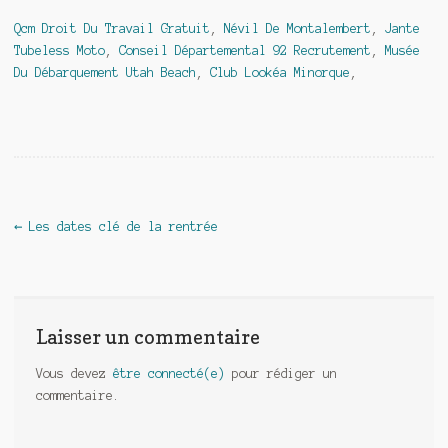
Qcm Droit Du Travail Gratuit
,
Névil De Montalembert
,
Jante
Tubeless Moto
,
Conseil Départemental 92 Recrutement
,
Musée
Du Débarquement Utah Beach
,
Club Lookéa Minorque
,
Navigation de l'article
←
Les dates clé de la rentrée
Laisser un commentaire
Vous devez
être connecté(e)
pour rédiger un
commentaire.