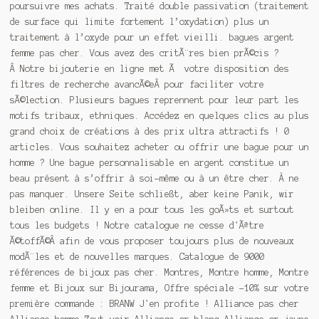
poursuivre mes achats. Traité double passivation (traitement
de surface qui limite fortement l’oxydation) plus un
traitement à l’oxyde pour un effet vieilli. bagues argent
femme pas cher. Vous avez des critÃ¨res bien prÃ
©
cis ?
Â Notre bijouterie en ligne met Ã votre disposition des
filtres de recherche avancÃ
©
eÂ pour faciliter votre
sÃ
©
lection. Plusieurs bagues reprennent pour leur part les
motifs tribaux, ethniques. Accédez en quelques clics au plus
grand choix de créations à des prix ultra attractifs ! 0
articles. Vous souhaitez acheter ou offrir une bague pour un
homme ? Une bague personnalisable en argent constitue un
beau présent à s’offrir à soi-même ou à un être cher. À ne
pas manquer. Unsere Seite schließt, aber keine Panik, wir
bleiben online. Il y en a pour tous les goÃ»ts et surtout
tous les budgets ! Notre catalogue ne cesse d'Ãªtre
Ã
©
toffÃ
©
Â afin de vous proposer toujours plus de nouveaux
modÃ¨les et de nouvelles marques. Catalogue de 9000
références de bijoux pas cher. Montres, Montre homme, Montre
femme et Bijoux sur Bijourama, Offre spéciale -10% sur votre
première commande : BRANW J'en profite ! Alliance pas cher