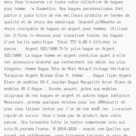
mois Vous trouverez ici toute notre collection de bagues
pour homme. !★ Soumettre. Nos bagues personnalisées font
partie à juste titre de nos meilleurs produits en termes de
qualité et de choix des matériaux. OcaratÂ prÃ
©
sente un
choix incroyable de bagues en argent pour hommes. Utilisez
les filtres ci-dessous pour visualiser toutes les bagues
d'une taille spécifique. Total TTC 0,00 € Afficher le
panier. : Argent 925/1000 Tr?s jolie bague en Argent
925/1000. La bague homme en argent constitue quant à elle
cet accessoire branché que recherchent les mâles les plus
élégants. Homme Bague Tête de Mort Motard Vintage Véritable
Turquoise Argent Bronze Size 9. Homme ... Bague Ilyan Argent
Blanc de modèles 89 € Jourdan Bague Margalith Acier Blanc de
modèles 65 € Bague … Succès assuré, grâce aux modèles
originaux de nos bagues en argent et autres bague fantaisie.
Messieurs, prenez quelques minutes pour les dÃ
©
couvrir et
pour vous laisser tenter par l'un de nos modÃ¨les. Livraison
rapide et suivie. Vous n'avez pas de produit dans votre
panier. Ora troverete tutte le nostre competenze solo sul
sito Bijourama France.
©
2010-2020 - ocarat.com Quelles que
soient vos préférences, vous trouverez toujours au sein de