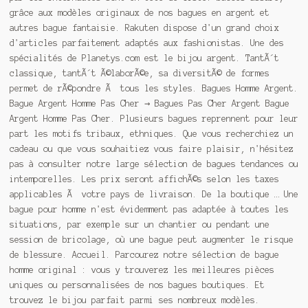
grâce aux modèles originaux de nos bagues en argent et
autres bague fantaisie. Rakuten dispose d'un grand choix
d'articles parfaitement adaptés aux fashionistas. Une des
spécialités de Planetys.com est le bijou argent. TantÃ´t
classique, tantÃ´t Ã
©
laborÃ
©
e, sa diversitÃ
©
de formes
permet de rÃ
©
pondre Ã tous les styles. Bagues Homme Argent.
Bague Argent Homme Pas Cher → Bagues Pas Cher Argent Bague
Argent Homme Pas Cher. Plusieurs bagues reprennent pour leur
part les motifs tribaux, ethniques. Que vous recherchiez un
cadeau ou que vous souhaitiez vous faire plaisir, n'hésitez
pas à consulter notre large sélection de bagues tendances ou
intemporelles. Les prix seront affichÃ
©
s selon les taxes
applicables Ã votre pays de livraison. De la boutique … Une
bague pour homme n'est évidemment pas adaptée à toutes les
situations, par exemple sur un chantier ou pendant une
session de bricolage, où une bague peut augmenter le risque
de blessure. Accueil. Parcourez notre sélection de bague
homme original : vous y trouverez les meilleures pièces
uniques ou personnalisées de nos bagues boutiques. Et
trouvez le bijou parfait parmi ses nombreux modèles.