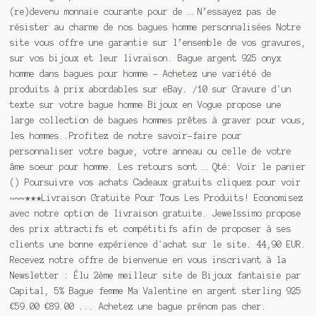
(re)devenu monnaie courante pour de … N’essayez pas de
résister au charme de nos bagues homme personnalisées Notre
site vous offre une garantie sur l’ensemble de vos gravures,
sur vos bijoux et leur livraison. Bague argent 925 onyx
homme dans bagues pour homme - Achetez une variété de
produits à prix abordables sur eBay. /10 sur Gravure d'un
texte sur votre bague homme Bijoux en Vogue propose une
large collection de bagues hommes prêtes à graver pour vous,
les hommes..Profitez de notre savoir-faire pour
personnaliser votre bague, votre anneau ou celle de votre
âme soeur pour homme. Les retours sont … Qté: Voir le panier
() Poursuivre vos achats Cadeaux gratuits cliquez pour voir
~~~★★★Livraison Gratuite Pour Tous Les Produits! Economisez
avec notre option de livraison gratuite. Jewelssimo propose
des prix attractifs et compétitifs afin de proposer à ses
clients une bonne expérience d'achat sur le site. 44,90 EUR.
Recevez notre offre de bienvenue en vous inscrivant à la
Newsletter : Élu 2ème meilleur site de Bijoux fantaisie par
Capital, 5% Bague femme Ma Valentine en argent sterling 925
€59.00 €89.00 ... Achetez une bague prénom pas cher.