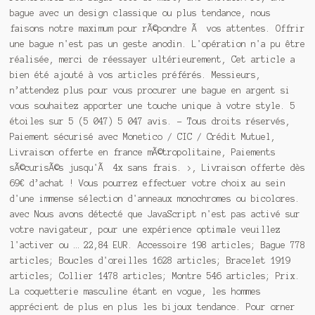
bague avec un design classique ou plus tendance, nous
faisons notre maximum pour rÃ
©
pondre Ã vos attentes. Offrir
une bague n'est pas un geste anodin. L'opération n'a pu être
réalisée, merci de réessayer ultérieurement, Cet article a
bien été ajouté à vos articles préférés. Messieurs,
n’attendez plus pour vous procurer une bague en argent si
vous souhaitez apporter une touche unique à votre style. 5
étoiles sur 5 (5 047) 5 047 avis. - Tous droits réservés,
Paiement sécurisé avec Monetico / CIC / Crédit Mutuel,
Livraison offerte en france mÃ
©
tropolitaine, Paiements
sÃ
©
curisÃ
©
s jusqu'Ã 4x sans frais. >, Livraison offerte dès
69€ d’achat ! Vous pourrez effectuer votre choix au sein
d'une immense sélection d'anneaux monochromes ou bicolores.
avec Nous avons détecté que JavaScript n'est pas activé sur
votre navigateur, pour une expérience optimale veuillez
l'activer ou … 22,84 EUR. Accessoire 198 articles; Bague 778
articles; Boucles d'oreilles 1628 articles; Bracelet 1919
articles; Collier 1478 articles; Montre 546 articles; Prix.
La coquetterie masculine étant en vogue, les hommes
apprécient de plus en plus les bijoux tendance. Pour orner