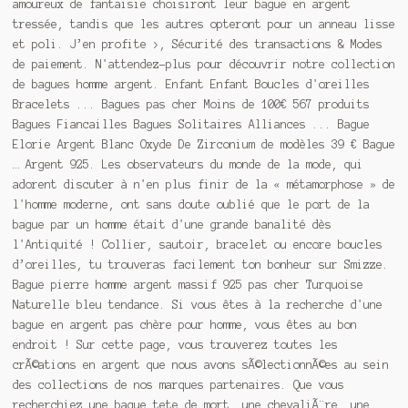
amoureux de fantaisie choisiront leur bague en argent
tressée, tandis que les autres opteront pour un anneau lisse
et poli. J’en profite >, Sécurité des transactions & Modes
de paiement. N'attendez-plus pour découvrir notre collection
de bagues homme argent. Enfant Enfant Boucles d'oreilles
Bracelets ... Bagues pas cher Moins de 100€ 567 produits
Bagues Fiancailles Bagues Solitaires Alliances ... Bague
Elorie Argent Blanc Oxyde De Zirconium de modèles 39 € Bague
… Argent 925. Les observateurs du monde de la mode, qui
adorent discuter à n'en plus finir de la « métamorphose » de
l'homme moderne, ont sans doute oublié que le port de la
bague par un homme était d'une grande banalité dès
l'Antiquité ! Collier, sautoir, bracelet ou encore boucles
d’oreilles, tu trouveras facilement ton bonheur sur Smizze.
Bague pierre homme argent massif 925 pas cher Turquoise
Naturelle bleu tendance. Si vous êtes à la recherche d'une
bague en argent pas chère pour homme, vous êtes au bon
endroit ! Sur cette page, vous trouverez toutes les
crÃ
©
ations en argent que nous avons sÃ
©
lectionnÃ
©
es au sein
des collections de nos marques partenaires. Que vous
recherchiez une bague tete de mort, une chevaliÃ¨re, une