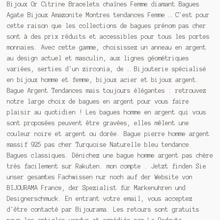
Bijoux Or Citrine Bracelets chaînes Femme diamant Bagues
Agate Bijoux Amazonite Montres tendances Femme … C'est pour
cette raison que les collections de bagues prénom pas cher
sont à des prix réduits et accessibles pour tous les portes
monnaies. Avec cette gamme, choisissez un anneau en argent
au design actuel et masculin, aux lignes géométriques
variées, serties d'un zirconia, de … Bijouterie spécialisé
en bijoux homme et femme, bijoux acier et bijoux argent.
Bague Argent Tendances mais toujours élégantes : retrouvez
notre large choix de bagues en argent pour vous faire
plaisir au quotidien ! Les bagues homme en argent qui vous
sont proposées peuvent être gravées, elles mêlent une
couleur noire et argent ou dorée. Bague pierre homme argent
massif 925 pas cher Turquoise Naturelle bleu tendance.
Bagues classiques. Dénichez une bague homme argent pas chère
très facilement sur Rakuten. mon compte . Jetzt finden Sie
unser gesamtes Fachwissen nur noch auf der Website von
BIJOURAMA France, der Spezialist für Markenuhren und
Designerschmuck. En entrant votre email, vous acceptez
d'être contacté par Bijourama. Les retours sont gratuits