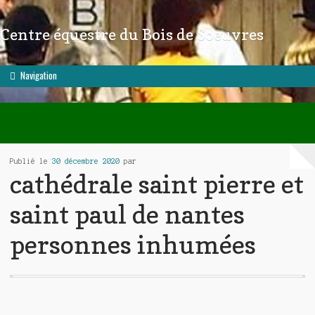
Centre équestre du Bois de Soeuvres
Aller à la navigation
Aller au contenu
Navigation
Publié le
30 décembre 2020
par
cathédrale saint pierre et
saint paul de nantes
personnes inhumées