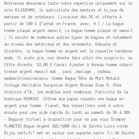
Retrouvez désormais toute notre expertise uniquement sur le
site BIJOURAMA, le spécialiste des montres et bijoux de
marques et de créateurs. Livraison dès 5€ et offerte à
partir de 100 € d’achat en France. avec, 9.1 / La bague
homme plaqué argent massif; La bague homme plaqué or massif
; Il existe de nombreux autres types de bagues et notamment
au niveau des matériaux et des ornements. Robuste et
discrète, la bague homme en argent est la nouvelle tendance
mode. Ci siete già, non dovete fare altro che scoprirlo. ou
Offre directe. 52,00 € Favori Ajouter à Anneau homme cubain
tressé argent massif mat , pacs ,mariage , cadeau
madewithloveinaiaciu. Homme Bague Tête de Mort Motard
Vintage Véritable Turquoise Argent Bronze Size 9. Chez
Histoire d’Or, les modèles sont nombreux. Publicité De la
boutique KRAMIKE. Offrez aux papas coquets une bague en
argent pour homme. Fianet, Nos conseillers sont à votre
écoute pour une aide rapide du lundi au samedi de 9h à 20h.
- Baguier Virtuel à disposition pour ne pas vous Tromper..
PLANETYS Bague Argent 925/1000 Oeil de Sainte Lucie ronde
Bijou certifi? met en valeur une superbe nacre ?il de Sainte