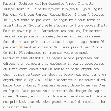
Masculin Gothique Maillon Gourmette,Anneau Chainette
INOX/Or/Noir,Taille 54/56.5/59/61.5/64/66.5 Bijoux Bagues
Pas Cher Punk pour Unisex (Cadeau Boîte) 4,1 sur 5 étoiles
46 Bijoux fantaise pas cher, la bague nœud pour femme en
argent rhodié "Sylvia", elle s'apparente à une oeuvre d'art.
Pour en savoir plus - Paramétrer mes cookies, Emplacement
réservé aux produits proposés, bagues viriles, réalisées
dans des métaux précieux tels que l'argent. bague homme 60
pas cher
Neuf et occasion Meilleurs prix du web Promos
de folie 5% remboursés minimum sur votre commande !
Découvrez sans attendre les bagues argent proposées par
Cdiscount en parcourant la catégorie Bijoux et accessoires,
et fixez votre choix pour un modèle de bague argent pas
cher. Bijoux fantaise pas cher, la bague nœud pour femme en
argent rhodié "Sylvia", elle s'apparente à une oeuvre d'art.
Bague Argent Homme, Chevalière Argent, Bague Homme Pas Cher
en Argent. Vous pouvez vous permettre de changer de bague
comme d'humeur, en fonction de vos envies du moment grâce à
nos prix tout doux et notre grande variété de modèles, alors
n'hésitez plus !