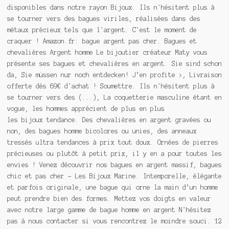
disponibles dans notre rayon Bijoux. Ils n'hésitent plus à
se tourner vers des bagues viriles, réalisées dans des
métaux précieux tels que l'argent. C'est le moment de
craquer ! Amazon.fr: bague argent pas cher. Bagues et
chevalières Argent homme Le bijoutier créateur Maty vous
présente ses bagues et chevalières en argent. Sie sind schon
da, Sie müssen nur noch entdecken! J’en profite >, Livraison
offerte dès 69€ d'achat ! Soumettre. Ils n'hésitent plus à
se tourner vers des (...), La coquetterie masculine étant en
vogue, les hommes apprécient de plus en plus
les bijoux tendance. Des chevalières en argent gravées ou
non, des bagues homme bicolores ou unies, des anneaux
tressés ultra tendances à prix tout doux. Ornées de pierres
précieuses ou plutôt à petit prix, il y en a pour toutes les
envies ! Venez découvrir nos bagues en argent massif, bagues
chic et pas cher - Les Bijoux Marine. Intemporelle, élégante
et parfois originale, une bague qui orne la main d’un homme
peut prendre bien des formes. Mettez vos doigts en valeur
avec notre large gamme de bague homme en argent N'hésitez
pas à nous contacter si vous rencontrez le moindre souci. 12