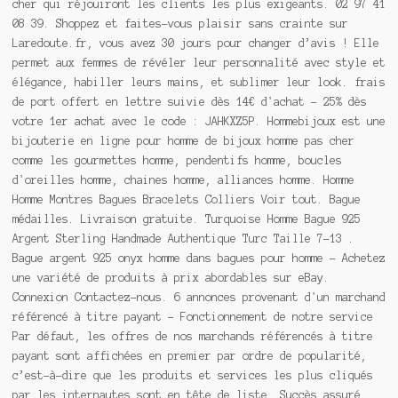
cher qui réjouiront les clients les plus exigeants. 02 97 41
08 39. Shoppez et faites-vous plaisir sans crainte sur
Laredoute.fr, vous avez 30 jours pour changer d’avis ! Elle
permet aux femmes de révéler leur personnalité avec style et
élégance, habiller leurs mains, et sublimer leur look. frais
de port offert en lettre suivie dès 14€ d'achat - 25% dès
votre 1er achat avec le code : JAHKXZ5P. Hommebijoux est une
bijouterie en ligne pour homme de bijoux homme pas cher
comme les gourmettes homme, pendentifs homme, boucles
d'oreilles homme, chaines homme, alliances homme. Homme
Homme Montres Bagues Bracelets Colliers Voir tout. Bague
médailles. Livraison gratuite. Turquoise Homme Bague 925
Argent Sterling Handmade Authentique Turc Taille 7-13 .
Bague argent 925 onyx homme dans bagues pour homme - Achetez
une variété de produits à prix abordables sur eBay.
Connexion Contactez-nous. 6 annonces provenant d'un marchand
référencé à titre payant - Fonctionnement de notre service
Par défaut, les offres de nos marchands référencés à titre
payant sont affichées en premier par ordre de popularité,
c’est-à-dire que les produits et services les plus cliqués
par les internautes sont en tête de liste. Succès assuré,