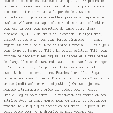
équipe de passionnés soucieux d’une qualité irréprochable
qui sélectionnent avec soin les collections que nous vous
proposons, afin de mettre à la portée de tous des
collections originales au meilleur prix sans compromis de
qualité. Alliance ou bague plaisir, dans notre collection
tout est là pour vous permettre de faire votre choix
aisément. 8,24 EUR de frais de livraison. Un bijou chic,
discret et pas cher! Les plus fortes démarques ... Bague
argent 925 perle de culture de Chine zirconia ... Les bijoux
pour femme et homme de MATY : bijoutier créateur MATY, vous
propose de découvrir ses bagues, alliances et autres bagues
de fiançailles en diamant mais aussi ses bracelets en argent
… Tout comme l’or, l’argent est très résistant et il
supporte bien le temps. Home; Boucles d'oreilles. Bague
Homme argent massif pierre d’onyx et motifs les côtés taille
unique (modifiable chez un bijoutier ) Chaque bijou est
réalisé artisanalement pièce par pièce, pour un effet
unique. Bagues pour homme : le renouveau des formes et des
matières Avec la bague homme, peut-on parler de révolution
tranquille ?En quelques décennies seulement, le port d'une
belle bague pour homme discrète ou plus voyante est