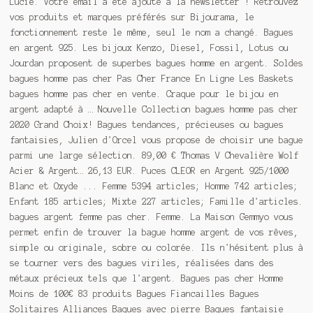
Lucie. Votre email a été ajouté à la newsletter ! Retrouvez
vos produits et marques préférés sur Bijourama, le
fonctionnement reste le même, seul le nom a changé. Bagues
en argent 925. Les bijoux Kenzo, Diesel, Fossil, Lotus ou
Jourdan proposent de superbes bagues homme en argent. Soldes
bagues homme pas cher Pas Cher France En Ligne Les Baskets
bagues homme pas cher en vente. Craque pour le bijou en
argent adapté à … Nouvelle Collection bagues homme pas cher
2020 Grand Choix! Bagues tendances, précieuses ou bagues
fantaisies, Julien d'Orcel vous propose de choisir une bague
parmi une large sélection. 89,00 € Thomas V Chevalière Wolf
Acier & Argent… 26,13 EUR. Puces CLEOR en Argent 925/1000
Blanc et Oxyde ... Femme 5394 articles; Homme 742 articles;
Enfant 185 articles; Mixte 227 articles; Famille d'articles.
bagues argent femme pas cher. Femme. La Maison Gemmyo vous
permet enfin de trouver la bague homme argent de vos rêves,
simple ou originale, sobre ou colorée. Ils n'hésitent plus à
se tourner vers des bagues viriles, réalisées dans des
métaux précieux tels que l'argent. Bagues pas cher Homme
Moins de 100€ 83 produits Bagues Fiancailles Bagues
Solitaires Alliances Bagues avec pierre Bagues fantaisie