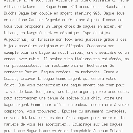
Alliance homme Tout voir Alliance or blanc Alliance or jaune
Alliance titane ... Bague homme 349 produits ... Buddha to
Buddha Bague ben double en argent sterling 925. Bague love
en or blanc Cartier Argenté en Or blanc à prix d'occasion.
Nous vous proposons un large choix de bagues en acier, en
titane, en tungstène et en céramique. Type de bijou .
Aujourd'hui, on finalise son look avec justesse grâce à des
bijoux masculins originaux et élégants. Succombez par
exemple pour une bague au motif tribal, une chevalière ou un
anneau avec rubis. Il nostro sito italiano sta chiudendo, ma
non preoccupatevi, noi restiamo online. Rechercher Se
connecter Panier. Bagues cordons. ma recherche. Grâce à
Ocarat, trouvez la bague homme argent qui ornera votre
doigt. Que vous recherchiez une bague argent pas cher pour
la vie de tous les jours, une bague argent pierre précieuses
pour accompagner une tenue de soirée plus chic, voire une
bague argent homme pour offrir un cadeau inoubliable à votre
compagnon, vous trouverez … Épurées ou savamment ouvragées,
on vous dit tout sur les dernières bagues pour homme et la
manière de vous les approprier.. Éclairage sur les bagues
pour homme Bague Homme en Acier Inoxydable-Anneaux Motard