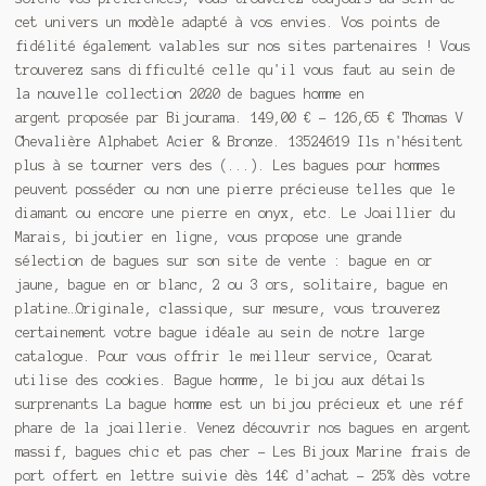
cet univers un modèle adapté à vos envies. Vos points de
fidélité également valables sur nos sites partenaires ! Vous
trouverez sans difficulté celle qu'il vous faut au sein de
la nouvelle collection 2020 de bagues homme en
argent proposée par Bijourama. 149,00 € - 126,65 € Thomas V
Chevalière Alphabet Acier & Bronze. 13524619 Ils n'hésitent
plus à se tourner vers des (...). Les bagues pour hommes
peuvent posséder ou non une pierre précieuse telles que le
diamant ou encore une pierre en onyx, etc. Le Joaillier du
Marais, bijoutier en ligne, vous propose une grande
sélection de bagues sur son site de vente : bague en or
jaune, bague en or blanc, 2 ou 3 ors, solitaire, bague en
platine…Originale, classique, sur mesure, vous trouverez
certainement votre bague idéale au sein de notre large
catalogue. Pour vous offrir le meilleur service, Ocarat
utilise des cookies. Bague homme, le bijou aux détails
surprenants La bague homme est un bijou précieux et une réf
phare de la joaillerie. Venez découvrir nos bagues en argent
massif, bagues chic et pas cher - Les Bijoux Marine frais de
port offert en lettre suivie dès 14€ d'achat - 25% dès votre