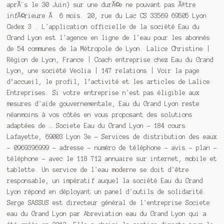
aprÃ¨s le 30 Juin) sur une durÃ©e ne pouvant pas Ãªtre
infÃ©rieure Ã 6 mois. 20, rue du Lac CS 33569 69505 Lyon
Cedex 3 . L'application officielle de la société Eau du
Grand Lyon est l'agence en ligne de l'eau pour les abonnés
de 54 communes de la Métropole de Lyon. Lalice Christine |
Région de Lyon, France | Coach entreprise chez Eau du Grand
Lyon, une société Veolia | 147 relations | Voir la page
d’accueil, le profil, l’activité et les articles de Lalice
Entreprises. Si votre entreprise n'est pas éligible aux
mesures d'aide gouvernementale, Eau du Grand Lyon reste
néanmoins à vos côtés en vous proposant des solutions
adaptées de … Societe Eau du Grand Lyon - 184 cours
Lafayette, 69003 Lyon 3e - Services de distribution des eaux
- 0969396999 - adresse - numéro de téléphone - avis - plan -
téléphone - avec le 118 712 annuaire sur internet, mobile et
tablette. Un service de l'eau moderne se doit d'être
responsable, un impératif auquel la société Eau du Grand
Lyon répond en déployant un panel d'outils de solidarité.
Serge SASSUS est directeur général de l'entreprise Societe
eau du Grand Lyon par Abreviation eau du Grand Lyon qui a