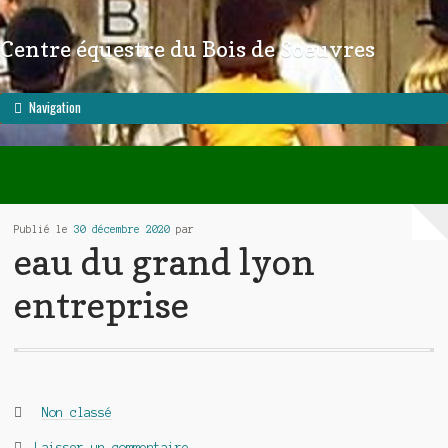
Centre équestre du Bois de Soeuvres
Aller à la navigation
Aller au contenu
Navigation
Publié le
30 décembre 2020
par
eau du grand lyon
entreprise
Catégories :
Non classé
Laisser un commentaire