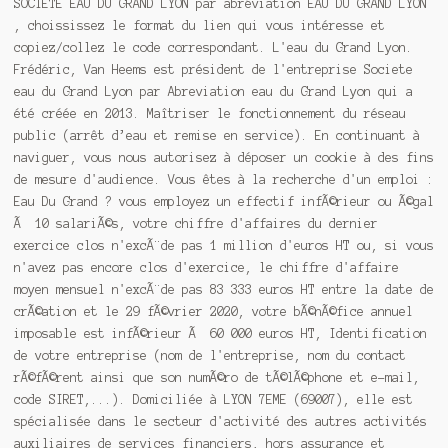
SOCIETE EAU DU GRAND LYON par abréviation EAU DU GRAND LYON
, choississez le format du lien qui vous intéresse et
copiez/collez le code correspondant. L'eau du Grand Lyon.
Frédéric, Van Heems est président de l'entreprise Societe
eau du Grand Lyon par Abreviation eau du Grand Lyon qui a
été créée en 2013. Maîtriser le fonctionnement du réseau
public (arrêt d’eau et remise en service). En continuant à
naviguer, vous nous autorisez à déposer un cookie à des fins
de mesure d'audience. Vous êtes à la recherche d'un emploi :
Eau Du Grand ? vous employez un effectif infÃ©rieur ou Ã©gal
Ã 10 salariÃ©s, votre chiffre d'affaires du dernier
exercice clos n'excÃ¨de pas 1 million d'euros HT ou, si vous
n'avez pas encore clos d'exercice, le chiffre d'affaire
moyen mensuel n'excÃ¨de pas 83 333 euros HT entre la date de
crÃ©ation et le 29 fÃ©vrier 2020, votre bÃ©nÃ©fice annuel
imposable est infÃ©rieur Ã 60 000 euros HT, Identification
de votre entreprise (nom de l'entreprise, nom du contact
rÃ©fÃ©rent ainsi que son numÃ©ro de tÃ©lÃ©phone et e-mail,
code SIRET,...). Domiciliée à LYON 7EME (69007), elle est
spécialisée dans le secteur d'activité des autres activités
auxiliaires de services financiers, hors assurance et