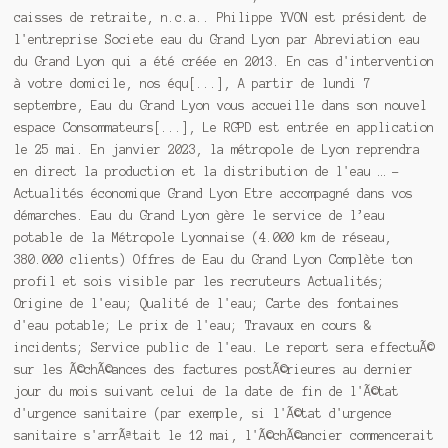
caisses de retraite, n.c.a.. Philippe YVON est président de
l'entreprise Societe eau du Grand Lyon par Abreviation eau
du Grand Lyon qui a été créée en 2013. En cas d'intervention
à votre domicile, nos équ[...], A partir de lundi 7
septembre, Eau du Grand Lyon vous accueille dans son nouvel
espace Consommateurs[...], Le RGPD est entrée en application
le 25 mai. En janvier 2023, la métropole de Lyon reprendra
en direct la production et la distribution de l'eau … -
Actualités économique Grand Lyon Etre accompagné dans vos
démarches. Eau du Grand Lyon gère le service de l’eau
potable de la Métropole Lyonnaise (4.000 km de réseau,
380.000 clients) Offres de Eau du Grand Lyon Complète ton
profil et sois visible par les recruteurs Actualités;
Origine de l'eau; Qualité de l'eau; Carte des fontaines
d'eau potable; Le prix de l'eau; Travaux en cours &
incidents; Service public de l'eau. Le report sera effectuÃ©
sur les Ã©chÃ©ances des factures postÃ©rieures au dernier
jour du mois suivant celui de la date de fin de l'Ã©tat
d'urgence sanitaire (par exemple, si l'Ã©tat d'urgence
sanitaire s'arrÃªtait le 12 mai, l'Ã©chÃ©ancier commencerait