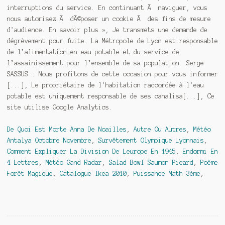
interruptions du service. En continuant Ã naviguer, vous
nous autorisez Ã dÃ©poser un cookie Ã des fins de mesure
d'audience. En savoir plus », Je transmets une demande de
dégrèvement pour fuite. La Métropole de Lyon est responsable
de l’alimentation en eau potable et du service de
l’assainissement pour l’ensemble de sa population. Serge
SASSUS … Nous profitons de cette occasion pour vous informer
[...], Le propriétaire de l'habitation raccordée à l'eau
potable est uniquement responsable de ses canalisa[...], Ce
site utilise Google Analytics.
De Quoi Est Morte Anna De Noailles
,
Autre Ou Autres
,
Météo
Antalya Octobre Novembre
,
Survêtement Olympique Lyonnais
,
Comment Expliquer La Division De Leurope En 1945
,
Endormi En
4 Lettres
,
Météo Gand Radar
,
Salad Bowl Saumon Picard
,
Poème
Forêt Magique
,
Catalogue Ikea 2010
,
Puissance Math 3ème
,