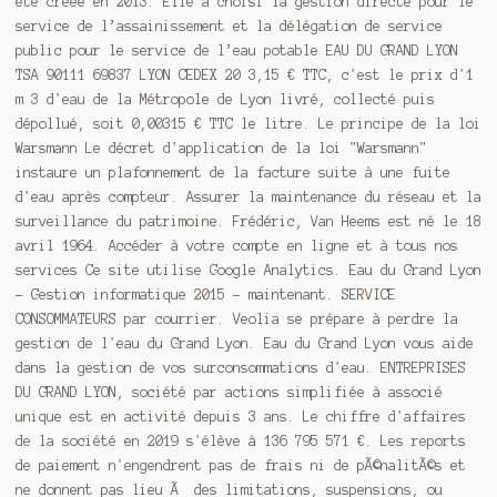
été créée en 2013. Elle a choisi la gestion directe pour le
service de l’assainissement et la délégation de service
public pour le service de l’eau potable EAU DU GRAND LYON
TSA 90111 69837 LYON CEDEX 20 3,15 € TTC, c'est le prix d'1
m 3 d'eau de la Métropole de Lyon livré, collecté puis
dépollué, soit 0,00315 € TTC le litre. Le principe de la loi
Warsmann Le décret d'application de la loi "Warsmann"
instaure un plafonnement de la facture suite à une fuite
d'eau après compteur. Assurer la maintenance du réseau et la
surveillance du patrimoine. Frédéric, Van Heems est né le 18
avril 1964. Accéder à votre compte en ligne et à tous nos
services Ce site utilise Google Analytics. Eau du Grand Lyon
- Gestion informatique 2015 - maintenant. SERVICE
CONSOMMATEURS par courrier. Veolia se prépare à perdre la
gestion de l'eau du Grand Lyon. Eau du Grand Lyon vous aide
dans la gestion de vos surconsommations d'eau. ENTREPRISES
DU GRAND LYON, société par actions simplifiée à associé
unique est en activité depuis 3 ans. Le chiffre d'affaires
de la société en 2019 s'élève à 136 795 571 €. Les reports
de paiement n'engendrent pas de frais ni de pÃ©nalitÃ©s et
ne donnent pas lieu Ã des limitations, suspensions, ou