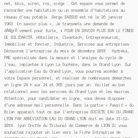
net, kbis, siren, rcs, siège … Cet espace vous permet de
raccorder une habitation ou un ensemble d'habitations au
réseau d'eau potable. Serge SASSUS est né le 26 janvier
1963. En savoir plus », Je transmets une demande de
dÃ©grÃ¨vement pour fuite, * POUR EN SAVOIR PLUS SUR LE FONDS
DE SOLIDARITÃ. Hôtellerie, Cleantech, Entrepreneuriat,
Immobilier et foncier, Industrie, Services aux entreprises :
Découvrez l'entreprise du mois de décembre 2018 : Hydreka,
PME spécialisée dans la mesure et l'analyse du cycle de
l'eau, implantée à Lyon La Duchère, dans le Grand Lyon. Sur
l’application Eau du Grand Lyon, vous pourrez accéder à
votre Espace personnel, et réaliser de nombreuses démarches
en ligne 24 h sur 24 et 365 jours par an. Veiller au bon
relationnel avec les services du Grand Lyon et les mairies.
Attention, pour candidater en ligne, vous devez disposer
d’une adresse mail personnelle. Dans la partie « Passif » du
Bilan apparait tout ce que l’entreprise SOCIETE EAU DU GRAND
LYON PAR ABREVIATION EAU DU GRAND LYON doit en date 31-12-
2018. lyon Greffe du Tribunal de Commerce de LYON Si vous
souhaitez rajouter un lien vers la Fiche Entreprise de