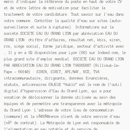
merci d'indiquer la référence du poste en haut de votre CV
et de votre lettre de motivation pour faciliter le
traitement de votre candidature. Tout savoir sur l'eau dans
votre commune. Contrôler la qualité d’eau sur sites (auto-
surveillance et suite à ruptures). Informations sur la
société SOCIETE EAU DU GRAND LYON par abréviation EAU DU
GRAND LYON: chiffre d’affaires, résultat net, kbis, siren,
rcs, siège social, forme juridique, secteur d’activité avec
… Il y en a 92 disponibles pour Lyon (69) sur Indeed.com, le
plus grand site d'emploi mondial. SOCIETE EAU DU GRAND LYON
PAR ABREVIATION EAU DU GRAND LYON 799365887 (Rillieux-la-
Pape - 69140) : SIREN, SIRET, APE/NAF, RCS, TVA
intracommunautaire, dirigeants, données financières,
statuts, actionnaires ENJEUX “Hublo” est le nom de l’outil
digital d’hypervision d’Eau du Grand Lyon, qui a pour
vocation de décloisonner la donnée utilisée au sein des
équipes et de permettre une transparence avec la métropole
du Grand Lyon. L'adresse de votre lieu de consommation
(commune) et la rÃ©fÃ©rence client de votre service d'eau
(nÂ° de contrat). La Métropole de Lyon est responsable de
l’alimentation en eau potable et du service de