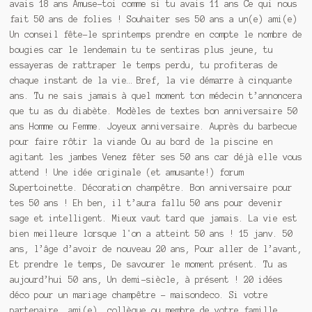
avais 18 ans Amuse-toi comme si tu avais 11 ans Ce qui nous
fait 50 ans de folies ! Souhaiter ses 50 ans a un(e) ami(e)
Un conseil fête-le sprintemps prendre en compte le nombre de
bougies car le lendemain tu te sentiras plus jeune, tu
essayeras de rattraper le temps perdu, tu profiteras de
chaque instant de la vie… Bref, la vie démarre à cinquante
ans. Tu ne sais jamais à quel moment ton médecin t’annoncera
que tu as du diabète. Modèles de textes bon anniversaire 50
ans Homme ou Femme. Joyeux anniversaire. Auprès du barbecue
pour faire rôtir la viande Ou au bord de la piscine en
agitant les jambes Venez fêter ses 50 ans car déjà elle vous
attend ! Une idée originale (et amusante!) forum
Supertoinette. Décoration champêtre. Bon anniversaire pour
tes 50 ans ! Eh ben, il t’aura fallu 50 ans pour devenir
sage et intelligent. Mieux vaut tard que jamais. La vie est
bien meilleure lorsque l'on a atteint 50 ans ! 15 janv. 50
ans, l’âge d’avoir de nouveau 20 ans, Pour aller de l’avant,
Et prendre le temps, De savourer le moment présent. Tu as
aujourd’hui 50 ans, Un demi-siècle, à présent ! 20 idées
déco pour un mariage champêtre – maisondeco. Si votre
partenaire, ami(e), collègue ou membre de votre famille