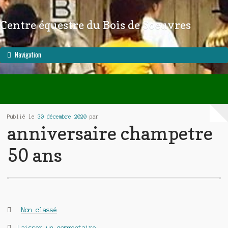
Centre équestre du Bois de Soeuvres
Aller à la navigation
Aller au contenu
Navigation
Publié le
30 décembre 2020
par
anniversaire champetre
50 ans
Catégories :
Non classé
Laisser un commentaire