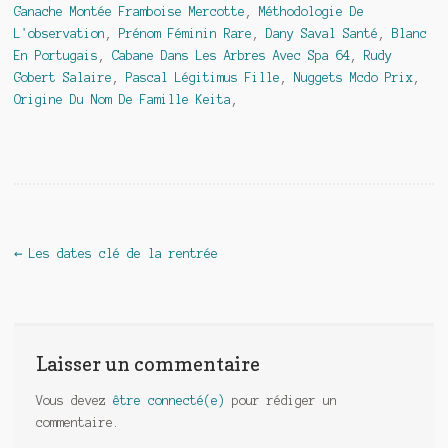
Ganache Montée Framboise Mercotte
,
Méthodologie De
L'observation
,
Prénom Féminin Rare
,
Dany Saval Santé
,
Blanc
En Portugais
,
Cabane Dans Les Arbres Avec Spa 64
,
Rudy
Gobert Salaire
,
Pascal Légitimus Fille
,
Nuggets Mcdo Prix
,
Origine Du Nom De Famille Keita
,
Navigation de l'article
←
Les dates clé de la rentrée
Laisser un commentaire
Vous devez
être connecté(e)
pour rédiger un
commentaire.